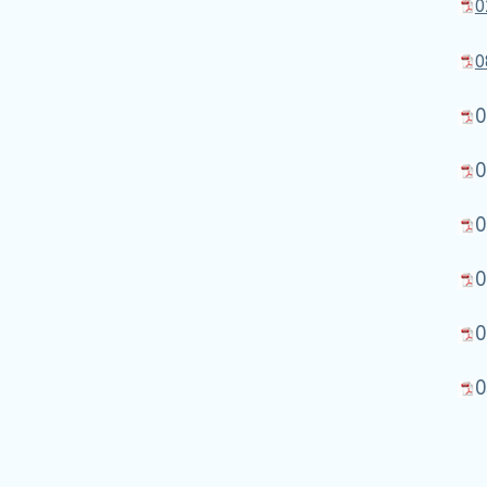
0
0
0