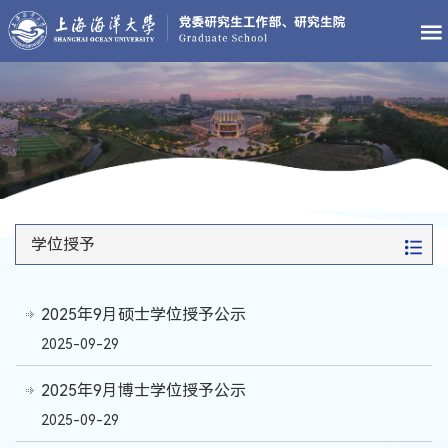
学位授予
2025年9月硕士学位授予公示
2025-09-29
2025年9月博士学位授予公示
2025-09-29