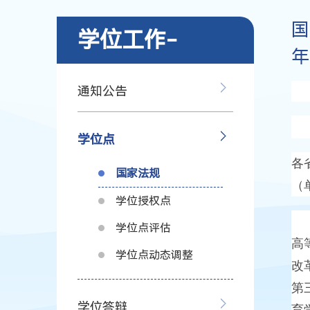
国
学位工作-
年
通知公告
学位点
各
国家法规
（
学位授权点
为
学位点评估
高
学位点动态调整
改
第
学位答辩
育