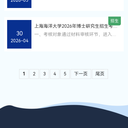
2026-05
记不作为完成接收的依据;院系级党组织后
要求，经招生学院复试考核，我校2026年
61903841进行修改。三、人事档案接收
上海海洋大学研究生院2026年5月18日
。完成缴费后，则视为报名成功，逾期未
续还须进行信息核对等工作后再行办理线
硕士研究生拟录取人员名单（不含推免
（一）接收时间拟录取考生须
缴费者，则视为自愿放弃报名。（三）考
上接收或纸质回执。（2）介绍信抬头或
生）已确定，现予以公示（名单见附
生于2026年5月28日16:30前将纸质报考
招生
落款党组织层级有误的（需为具有审批预
件），公示期为2026年5月8日至2026年5
上海海洋大学2026年博士研究生招生考核
材料装袋，并通过EMS快递或顺丰快递邮
备党员权限的基层党委，党总支不具备该
月14日。若对公示名单有异议，请于公示
30
工作安排
寄至各招生学院。未在规定时间内提交纸
一、考核对象通过材料审核环节，进入综
权限）、介绍信落款时间、介绍信上党员
期内实名向我校研究生招生办公室反映。
2026-04
质材料者，不予进入博士考试的后续程
合考核的硕博连读、“申请-考核”制考
类型等信息有误的，须退回原单位党组织
联系人：郭老师、陈老师联系电话：021-
序，纸质材料请自备底稿，恕不退还。
生。提示：进入综合考核人员名单将通过
修改或重开。（3）9月1日以前预备期已
61900053电子邮箱：yjsb@shou.edu.cn
四、其他（一）原则上招收全日制非定向
各招生学院官网公布，请考生及时关注。
满的预备党员，应在原单位完成转正手续
上海海洋大学研究生院2026年5月8日
博士研究生。（二）请考生及时关注我校
二、考核安排（一）报到硕博连读考
后，以正式
研究生院官网和报考学院官网后续发布的
生、“申请-考核”制考生，报到时间：
1
2
3
4
5
下一页
尾页
考试安排相关信息。（三）学校地址：上
2026年5月9日（周六），具体时间、地
海市浦东新区
点以学院网站发布的信息为准。（二）验
证材料1. 硕博连读考生考生本人有效身份
证原件、学生证原件。2.“申请-考核”制考
生考生本人有效身份证、学生证（应届生
提供）、毕业证书(往届生提供)、学位证
书（往届生提供）、英语水平证明材料原
件。在境外获得硕士学位的考生须提供教