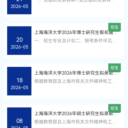
一、党组织关系转移1.党员组织关系转移
拟录取考生（包括推免生）均需登录系统
书（往届生提供）、英语水平证明材料原
2026-05
（1）全日制新生党员组织关系介绍信抬
确认通讯地址及联系方式是否准确。
件。在境外获得硕士学位的考生须提供教
头填写“中共上海海洋大学**学院委员
（二）修改通讯地址时请务必确保接收地
育部留学服务中心出具的认证书原件。
会”，去处栏 填写“上海海洋大学**学
址、手机号码准确无误。（三）录取通知
（三）英语考核通过材料审核环节，但未
招生
院”；落款公章为高校党委（组织部）、
书获取方式仅支持邮寄，不接受自取。
上海海洋大学2026年博士研究生报名通知
达到英语免考条件的考生须参加英语水平
高校院系级党委、乡镇街道党（工）委或
（四）完成通讯地址修改后，务必保存，
20
（第二批）
考核，英语水平考核合格者（英语考核成
一、招生专业及计划二、报考条件详见我
单位党委等具有审批预备党员权限的基层
保存后方可生效。（五）录取通知书将于
2026-05
绩≥60分）方可进入综合考核。考核形
校2026年博士研究生招生章程、“申请-考
党委。2022年起，全国各省市试行跨省市
6月中下旬寄出，届时可在上海海洋大学
式：闭卷笔试考核时间：2026年6月8日
核”制招生办法及硕博连读研究生选拔工
线上转接，原单位党组织应在党员系统中
研究生招生平台查看快递单号信息。二、
（周一）下午13:00--14:30考核地点：第
作办法。三、报名流程（一）考生于即日
将党员信息转往“中共上海海洋大学XX学
调档函在线打印请全日制的拟录取考生自
招生
四教学楼4302教室。（四）综合考核综合
起至2026年5月25日16:00前登录上海海
院委员会”。新生报到时，应在院系级党
上海海洋大学2026年博士研究生拟录取人
行登录调档函在线打印系统，打印本人的
考核的具体安排以学院网站发布的信息为
洋大学研究生招生管理平台（网址：
组织进行党员信息登记，如携有纸质党员
18
员名单公示（第一批）
调档函，并提交至档案所在部门，完成调
根据教育部及上海市有关文件精神和工作
准。三、考核纪律考生参加考核时，应自
http://yz.shou.edu.cn/xscx/）进行报名。
组织关系介绍信应一并提交。（2）非全
2026-05
档事宜。调档函在线打印网址：
要求，现将2026年博士研究生拟录取人员
觉遵守考核秩序，服从工作人员的安排和
（二）完成报名信息提交的“申请-考
日制新生党员，组织关系一般保留在原单
https://yjszs.shou.edu.cn/dangan.aspx注
名单予以公示，公示期为2026年5月18日
管理，主动配合进行身份验证核查、考场
核”制考生须于2026年5月25日 16:30日—
位，不转入我校。2.转接党组织关系时应
意：如遇到浏览器无法正常显示的情况，
至2026年5月29日。若对拟录取人员的录
核查等事项，按照诚信考试原则，注意
5月26日16:30前完成博士报名费缴纳（报
注意:（1）新生党员报到前应向原所在单
招生
可尝试更换其他浏览器。若调档函抬头单
取资格有异议，请在公示期间实名向我校
名费：250元，不接收邮寄），缴费方式
上海海洋大学2026年硕士研究生拟录取人
位党组织确认已在本省市党员信息管理系
位有变动的，请于工作日上午9:00-
研究生招生办公室反映。联系电话：021-
详见网址：
08
员名单公示
统中准确完成转出操作。报到时的信息登
根据教育部及上海市有关文件精神和工作
11:00，下午2:00-4:00致电021-
61900053联系邮箱：yjsb@shou.edu.cn
https://yjs.shou.edu.cn/2026/0302/c18604a