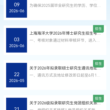
研究生招生办公室反映。联系电话：021-
http://yz.shou.edu.cn/xscx/）进行报名。
09
知
函，并提交至档案所在部门，完成调档事
为确保2025届毕业研究生的学历、学位证
61900053联系邮箱：yjsb@shou.edu.cn
（二）完成报名信息提交的“申请-考
2026-06
宜。调档函在线下载打印网址：
书发放工作顺利进行，现对证书发放工作
上海海洋大学研究生院2026年6月11日
核”制考生须于2026年6月22日16:00完成
https://yjszs.shou.edu.cn/bsddh.aspx 注
通知如下：一、发放要求各学院负责证书
博士报名费缴纳（报名费：250元，不接
意：如遇到浏览器无法正常显示的，请更
发放具体工作，毕业研究生按照学院通知
收邮寄），缴费方式详见网址：
招生
换浏览器。若调档函抬头单位有变动的，
要求，结合自身实际情况选择合适方式签
上海海洋大学2026年博士研究生招生考核
https://yjs.shou.edu.cn/2025/0212/c14263a
请于工作日上午9:00-11:00，下午2:00-
领证书。二、证书发放方式1. 本人领取。
03
工作安排（第二批）
。完成缴费后，则视为报名成功，逾期未
一、考核对象通过材料审核环节，进入综
4:00致电021-61903841进行修改。三、
本人凭个人身份证件到所属学院领取。2.
2026-06
缴费者，则视为自愿放弃报名。（三）考
合考核的硕博连读、“申请-考核”制考
人事档案接收（一）接收时间拟录取的考
委托他人领取。委托他人携书面委托书及
生于2026年6月22日16:00前将纸质报考
生。提示：进入综合考核人员名单将通过
生须于2
相关证件到所属学院领取。三、其他毕业
材料装袋，并通过EMS快递或顺丰快递邮
各招生学院官网公布，请考生及时关注。
研究生的学历、学位可通过中国高等教育
招生
寄至各招生学院。未在规定时间内提交纸
二、考核安排（一）报到硕博连读考
学生信息网（学信网）
关于2026年拟录取硕士研究生通讯地址修
质材料者，不予进入博士考试的后续程
生、“申请-考核”制考生，报到时间为
（https://www.chsi.com.cn/）查询。附
22
改、人事档案转移的通知
一、通讯方式及地址修改即日起至6月1
序，纸质材料请自备底稿，恕
2026年6月8日（周一），具体时间、地
件 委托书.doc上海海洋大学研究生院
2026-05
日，拟录取考生可登录上海海洋大学研究
点以学院网站发布的信息为准。（二）验
2025年6月
生招生平台（http://yz.shou.edu.cn/xscx/
证材料1. 硕博连读考生考生本人有效身份
），点击硕士考生查询系统，自行注册、
证原件、学生证原件。2.“申请-考核”制考
招生
登录并修改通讯地址（录取通知书接收地
生考生本人有效身份证、学生证（应届生
关于2026级拟录取研究生党团组织关系办
址）及联系电话。特别提示：（一）所有
提供）、毕业证书(往届生提供)、学位证
21
理及户籍迁移的通知