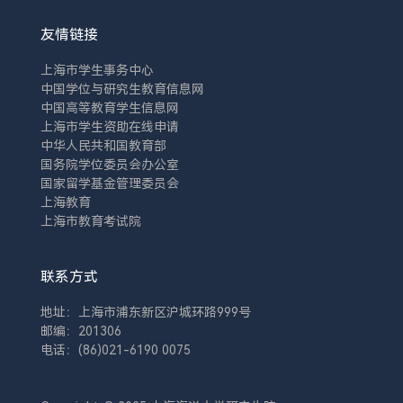
育部留学服务中心出具的认证书原件。
友情链接
（三）英语考核通过材料审核环节，但未
达到英语免考条件的考生须参加英语水平
上海市学生事务中心
考核，英语水平考核合格者（英语考核成
中国学位与研究生教育信息网
中国高等教育学生信息网
绩≥60分）方可进入综合考核。考核形
上海市学生资助在线申请
式：闭卷笔试考核时间：2026年5月9日
中华人民共和国教育部
（周六）下午13:00--14:30考试地点：第
国务院学位委员会办公室
三教学楼3307教室。（四）面试考核综合
国家留学基金管理委员会
考核的面试环节，具体时间安排以学院网
上海教育
上海市教育考试院
站发布的信息为准。三、考核纪律考生参
加考核时，应自觉遵守考核秩序，服从工
作人员的安排和管理，主动配合进行身份
联系方式
验证核查、考场核查等事项，按照诚信
地址：上海市浦东新区沪城环路999号
邮编：201306
电话：(86)021-6190 0075