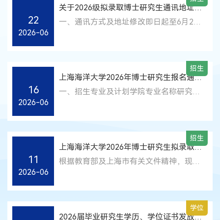
取资格有异议，请在公示期间实名向我校
关于2026级拟录取博士研究生通讯地址修
研究生招生办公室反映。联系电话：021-
22
改、人事档案转移的通知
一、通讯方式及地址修改即日起至6月26
61900053联系邮箱：yjsb@shou.edu.cn
2026-06
日，拟录取考生可登录上海海洋大学研究
上海海洋大学研究生院2026年6月11日
生招生平台（http://yz.shou.edu.cn/xscx/
），点击博士报名查询系统，登录并修改
招生
通讯地址（录取通知书接收地址）及联系
上海海洋大学2026年博士研究生报名通知
电话。特别提示：（一）所有拟录取考生
16
及考核安排（第三批）
一、招生专业及计划学院专业名称研究方
（包括硕博连读）均需登录系统确认通讯
2026-06
向申请-考核拟招生计划拟招生导师纸质
地址及联系方式是否准确。（二）修改通
报考材料接收地址及联系方式水产与生命
讯地址时请务必确保接收地址、手机号码
学院水产01水产养殖3黄旭雄、谭洪新、
准确无误。（三）录取通知书获取方式仅
招生
张云（刘利平）-交叉方向水产与生命学
支持邮寄，不接受自取。（四）完成通讯
上海海洋大学2026年博士研究生拟录取人
院A112 汪老师（咨询电话：021-
地址修改后，务必保存，保存后方可生
11
员名单公示（第二批）
根据教育部及上海市有关文件精神，现将
61900403）二、报考条件详见我校2026
效。（五）录取通知书将于6月底7月初寄
2026-06
2026年博士研究生拟录取人员名单（第二
年博士研究生招生章程、“申请-考核”制
出，届时可在上海海洋大学研究生招生平
批）予以公示，公示期为2026年6月11日
招生办法。三、报名流程（一）考生于即
台查看快递单号信息。二、调档函在线打
至2026年6月25日。若对拟录取人员的录
日起至2026年6月19日16:00前登录上海
印请全日制非定向的拟录取考生自行登录
学位
取资格有异议，请在公示期间实名向我校
海洋大学研究生招生管理平台（网址：
2026届毕业研究生学历、学位证书发放通
调档函在线打印系统，打印本人的调档