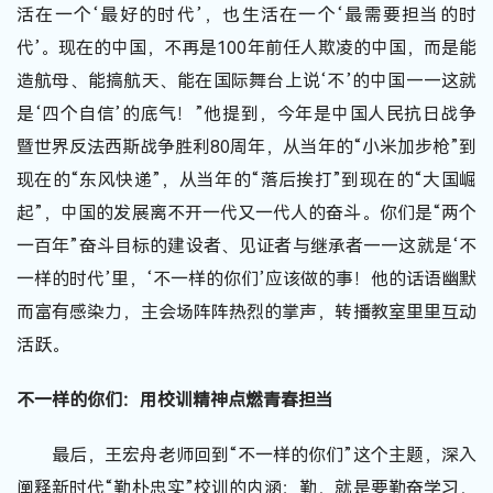
活在一个‘最好的时代’，也生活在一个‘最需要担当的时
代’。现在的中国，不再是100年前任人欺凌的中国，而是能
造航母、能搞航天、能在国际舞台上说‘不’的中国——这就
是‘四个自信’的底气！”他提到，今年是中国人民抗日战争
暨世界反法西斯战争胜利80周年，从当年的“小米加步枪”到
现在的“东风快递”，从当年的“落后挨打”到现在的“大国崛
起”，中国的发展离不开一代又一代人的奋斗。你们是“两个
一百年”奋斗目标的建设者、见证者与继承者——这就是‘不
一样的时代’里，‘不一样的你们’应该做的事！他的话语幽默
而富有感染力，主会场阵阵热烈的掌声，转播教室里里互动
活跃。
不一样的你们：用校训精神点燃青春担当
最后，王宏舟老师回到“不一样的你们”这个主题，深入
阐释新时代“勤朴忠实”校训的内涵：勤，就是要勤奋学习，