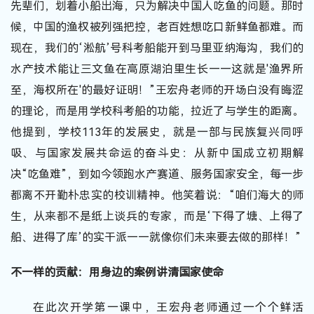
先辈们，划着小船出海，只为解决中国人吃鱼的问题。那时
候，中国的渔权被列强把控，老百姓想吃口新鲜鱼都难。而
现在，我们的‘淞航’号科考船能开到马里亚纳海沟，我们的
水产技术能让三文鱼在高原湖泊里生长——这就是'渔界所
至，海权所在'的最好证明！”王宏舟老师的开场白没有晦涩
的理论，而是用学校科考船的功能，拉近了与学生的距离。
他提到，学校113年的发展史，就是一部与民族复兴同呼
吸、与国家发展共命运的奋斗史：从新中国成立初期解
决“吃鱼难”，到如今领跑水产赛道、服务国家安全，每一步
都离不开勤朴忠实的校训精神。他笑着说：“咱们海大的师
生，从来都不是纸上谈兵的专家，而是‘下得了塘、上得了
船、进得了库’的实干派——就像你们未来要去做的那样！”
不一样的贡献：用身边的案例讲清国家使命
在此次开学第一课中，王宏舟老师通过一个个鲜活