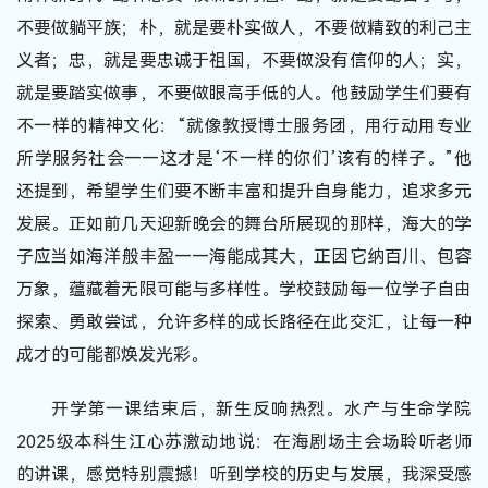
不要做躺平族；朴，就是要朴实做人，不要做精致的利己主
义者；忠，就是要忠诚于祖国，不要做没有信仰的人；实，
就是要踏实做事，不要做眼高手低的人。他鼓励学生们要有
不一样的精神文化：“就像教授博士服务团，用行动用专业
所学服务社会——这才是‘不一样的你们’该有的样子。”他
还提到，希望学生们要不断丰富和提升自身能力，追求多元
发展。正如前几天迎新晚会的舞台所展现的那样，海大的学
子应当如海洋般丰盈——海能成其大，正因它纳百川、包容
万象，蕴藏着无限可能与多样性。学校鼓励每一位学子自由
探索、勇敢尝试，允许多样的成长路径在此交汇，让每一种
成才的可能都焕发光彩。
开学第一课结束后，新生反响热烈。水产与生命学院
2025级本科生江心苏激动地说：在海剧场主会场聆听老师
的讲课，感觉特别震撼！听到学校的历史与发展，我深受感