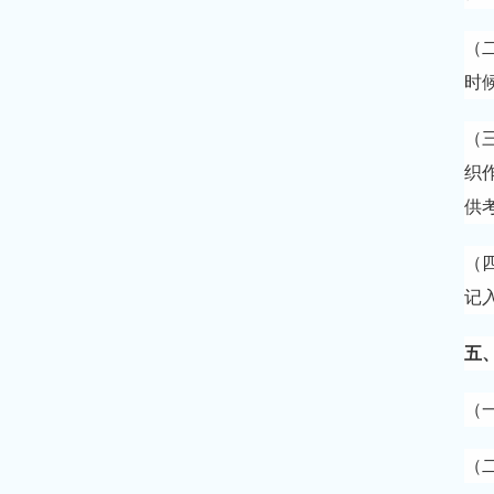
（
时
（
织
供
（
记
五
（
（