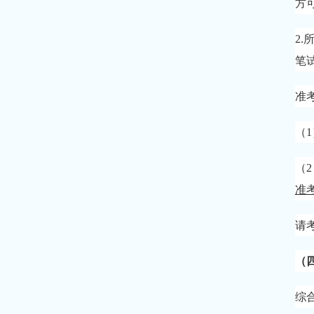
方可
2.
笔
准
（
（
准
请
（
综