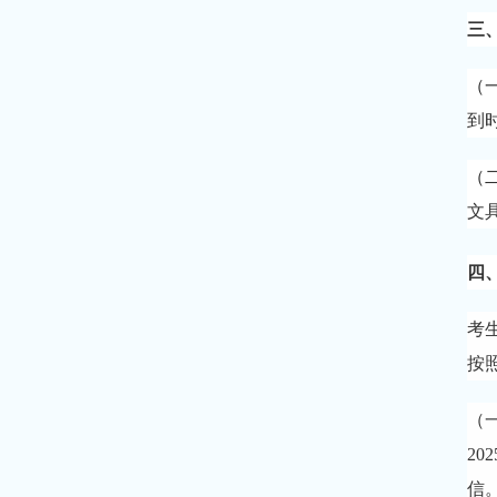
三
（
到
（
文
四
考
按
（
2
信