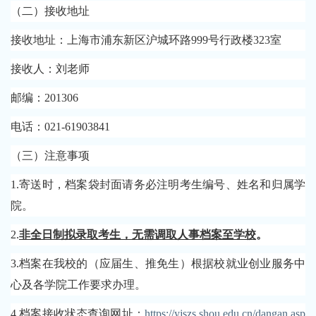
（二）接收地址
接收地址：上海市浦东新区沪城环路
999号行政楼323室
接收人：刘老师
邮编：
201306
电话：
021-61903841
（三）注意事项
1.寄送时，档案袋封面请务必注明考生
编号、姓名和归属学
院。
2.
非全日制拟录取考生，无需调取人事档案至学校
。
3.档案在我校的（应届生、推免生）根据校就业创业服务中
心及各学院工作要求办理。
4.档案接收状态查询网址：
https://yjszs.shou.edu.cn/dangan.asp